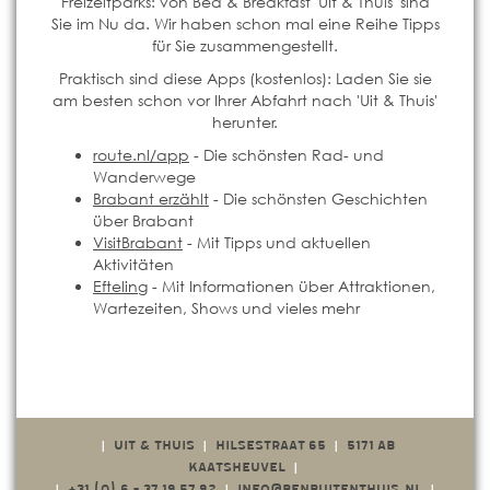
Freizeitparks: von Bed & Breakfast 'UIt & Thuis' sind
Sie im Nu da. Wir haben schon mal eine Reihe Tipps
für Sie zusammengestellt.
Praktisch sind diese Apps (kostenlos): Laden Sie sie
am besten schon vor Ihrer Abfahrt nach 'Uit & Thuis'
herunter.
route.nl/app
- Die schönsten Rad- und
Wanderwege
Brabant erzählt
- Die schönsten Geschichten
über Brabant
VisitBrabant
- Mit Tipps und aktuellen
Aktivitäten
Efteling
- Mit Informationen über Attraktionen,
Wartezeiten, Shows und vieles mehr
UIT & THUIS
HILSESTRAAT 65
5171 AB
|
|
|
KAATSHEUVEL
|
+31 (0) 6 - 37 19 57 92
INFO@BENBUITENTHUIS.NL
|
|
|